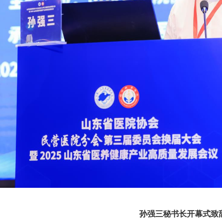
孙强三秘书长开幕式致