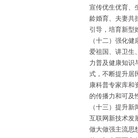
宣传优生优育、
龄婚育、夫妻共
引导
，
培育新型
（
十
二）
强化健
爱祖国、讲卫生
力
普及健康知识
式，不断提升居
康科普专家库和
的传播力和可及
（十三）
提升新
互联网新技术发
做大做强主流思