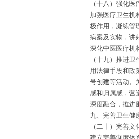
（
十
八）
强化
医
加强医疗卫生机
极作用
，
凝练
管
病案及实物，讲
深化中医医疗机
（
十
九）推进
卫
用法律手段和政
号创建等活动。
感和归属感，营
深度融合
，推进
九、完善卫生健
（
二十
）完善
文
建立完善制度体