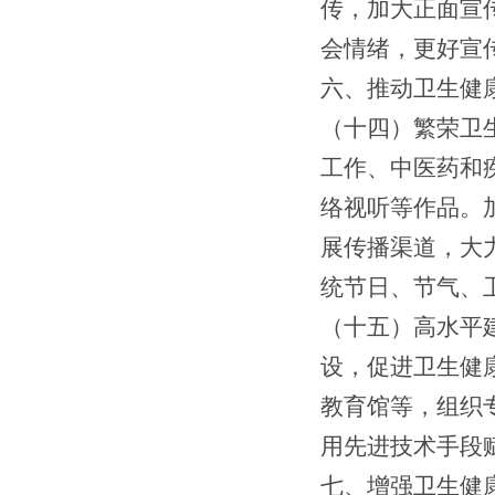
传
，
加大正面宣
会情绪，更好宣
六、推动卫生健
（
十
四）繁荣卫
工作、中医药和
络视听等作品。
展传播渠道，
大
统节日、节气
、
（十
五
）
高水平
设，促进卫生健
教育馆等，组织
用先进技术手段
七
、增强卫生健