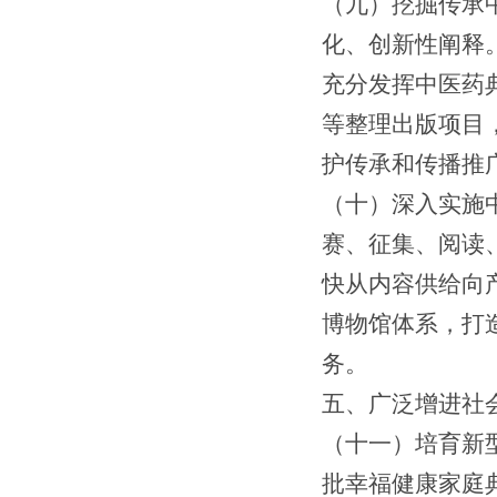
（
九
）
挖掘传承
化、创新性阐释
充分发挥中医药
等整理出版项目
护传承和传播推
（十）深入实施
赛、征集、阅读
快从内容供给向
博物馆体系，打
务。
五、广泛增进社
（十一）培育
新
批幸福健康家庭