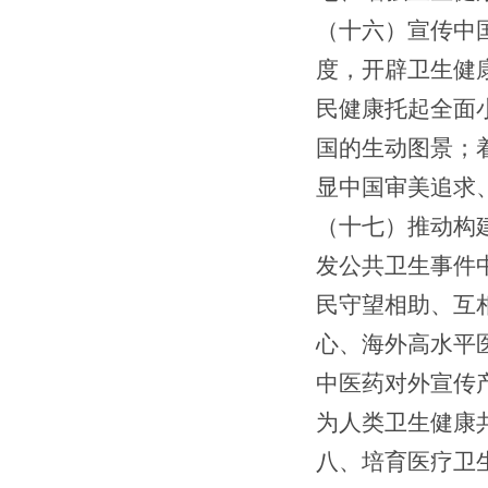
（
十
六）
宣传中
度，开辟卫生健
民健康托起
全面
国的
生动图景；
显中国审美
追求
（十
七
）
推动构
发公共卫生事件
民守望相助、互
心、海外高水平
中医药对外宣传
为
人类卫生健康
八
、
培育医疗卫