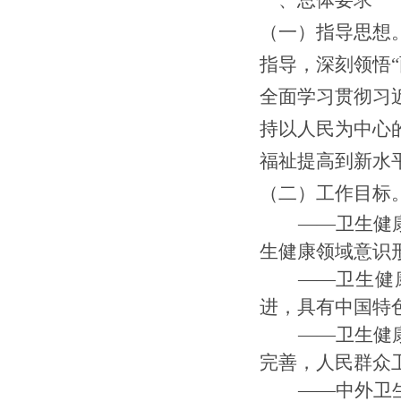
（一）
指导思想
指导，深刻领悟
全面
学习
贯彻习
持以人民为中心
福祉提高到新水
（
二
）工作目标
——卫生
健
生健康领域意识
——卫生健
进
，
具有中国特
——卫生健
完善，人民群众
——中外卫