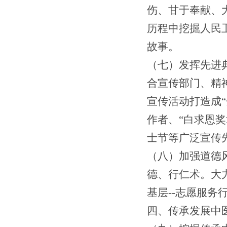
伤、甘于奉献、
历程中挖掘人民
故事。
（七）发挥先进
合宣传部门、精
宣传活动打造成
作者、“白求恩
士节等广泛宣传
（八）加强道德
德、行仁术。大
基层--志愿服务
四
、传承
发展中